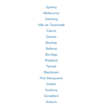
Sydney
Melbourne
Geelong
Ville de Townsville
Cairns
Darwin
Mackay
Ballarat
Bendigo
Maitland
Tarneit
Blacktown
Port Macquarie
Dubbo
Sunbury
Geraldton
Auburn