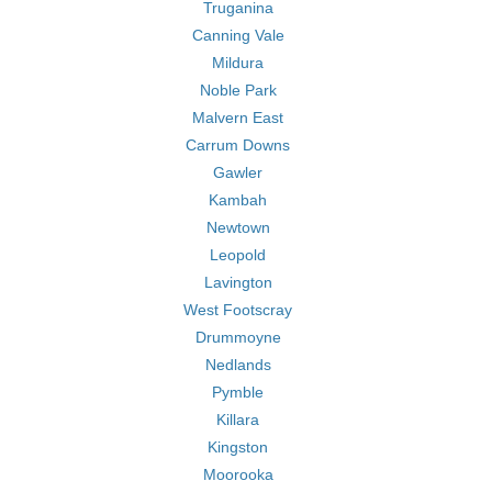
Truganina
Canning Vale
Mildura
Noble Park
Malvern East
Carrum Downs
Gawler
Kambah
Newtown
Leopold
Lavington
West Footscray
Drummoyne
Nedlands
Pymble
Killara
Kingston
Moorooka