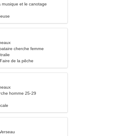
a musique et le canotage
ieuse
meaux
bataire cherche femme
tralie
 Faire de la pêche
meaux
rche homme 25-29
icale
Verseau