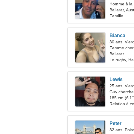
Homme à la 
Ballarat, Aust
Famille
Bianca
30 ans, Vier
Femme cherc
Ballarat
Le rugby, Ha
Lewis
25 ans, Vier
Guy cherche 
185 cm (6'1")
Relation à c
Peter
32 ans, Pois