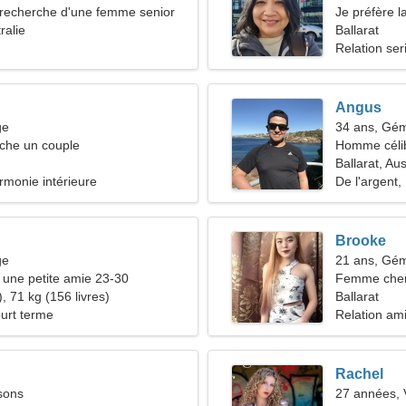
recherche d'une femme senior
Je préfère l
ralie
Ballarat
Relation ser
Angus
ge
34 ans, Gé
he un couple
Homme céli
Ballarat, Aus
rmonie intérieure
De l'argent,
Brooke
ge
21 ans, Gé
une petite amie 23-30
Femme che
, 71 kg (156 livres)
Ballarat
ourt terme
Relation am
Rachel
sons
27 années, 