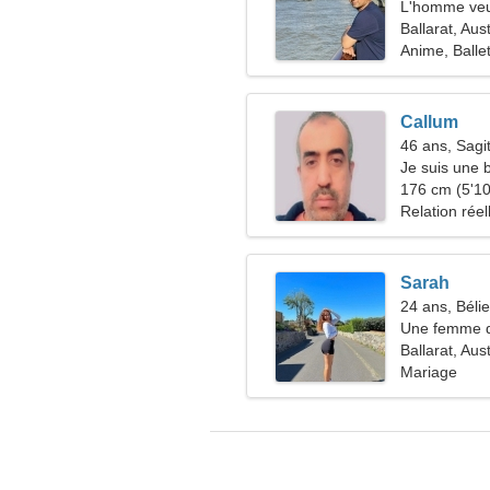
L'homme veu
Ballarat, Aust
Anime, Balle
Callum
46 ans, Sagit
Je suis une 
femme sincè
176 cm (5'10"
Relation réel
Sarah
24 ans, Bélie
Une femme d
amoureuse
Ballarat, Aust
Mariage