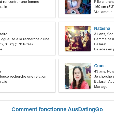
t rencontrer une femme
Fille cherch
ralie
160 cm (5'3"
t
Vrai amour
Natasha
taire
31 ans, Sagi
blogueuse à la recherche d'une
Femme celib
re
), 81 kg (178 livres)
Ballarat
le
Balades en p
Grace
r
43 ans, Poi
ouce recherche une relation
Je cherche
ralie
voyager
Ballarat, Aus
Mariage
Comment fonctionne AusDatingGo