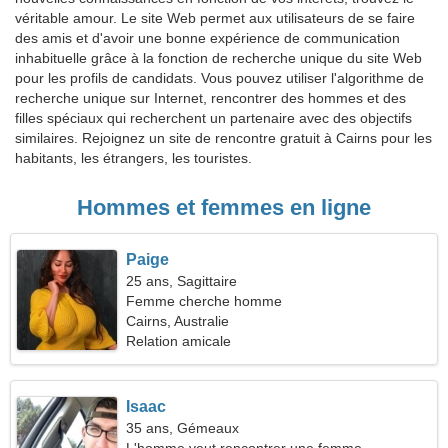
véritable amour. Le site Web permet aux utilisateurs de se faire
des amis et d'avoir une bonne expérience de communication
inhabituelle grâce à la fonction de recherche unique du site Web
pour les profils de candidats. Vous pouvez utiliser l'algorithme de
recherche unique sur Internet, rencontrer des hommes et des
filles spéciaux qui recherchent un partenaire avec des objectifs
similaires. Rejoignez un site de rencontre gratuit à Cairns pour les
habitants, les étrangers, les touristes.
Hommes et femmes en ligne
Paige
25 ans, Sagittaire
Femme cherche homme
Cairns, Australie
Relation amicale
Isaac
35 ans, Gémeaux