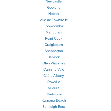
Newcastle
Geelong
Hobart
Ville de Townsville
Toowoomba
Mandurah
Point Cook
Craigieburn
Shepparton
Berwick
Glen Waverley
Canning Vale
Cité d'Albany
Rowville
Mildura
Gladstone
Kwinana Beach
Bentleigh East