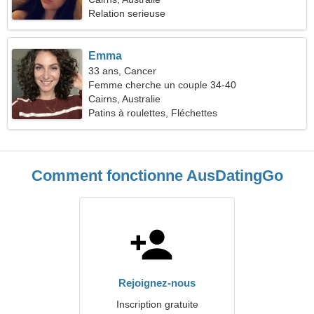
Relation serieuse
Emma
33 ans, Cancer
Femme cherche un couple 34-40
Cairns, Australie
Patins à roulettes, Fléchettes
Comment fonctionne AusDatingGo
Rejoignez-nous
Inscription gratuite