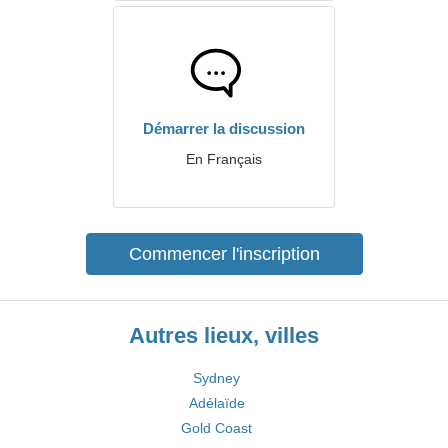
Démarrer la discussion
En Français
Commencer l'inscription
Autres lieux, villes
Sydney
Adélaïde
Gold Coast