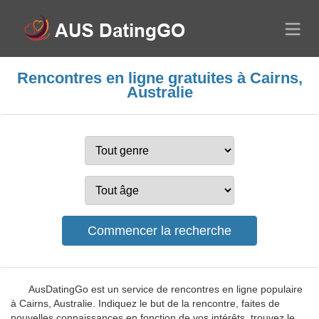
Rencontres en ligne gratuites à Cairns,
Australie
AusDatingGo est un service de rencontres en ligne populaire
à Cairns, Australie. Indiquez le but de la rencontre, faites de
nouvelles connaissances en fonction de vos intérêts, trouvez le