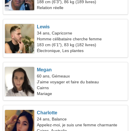
55
188 cm (6'3"), 86 kg (189 livres)
Relation réelle
Lewis
34 ans, Capricorne
Homme célibataire cherche femme
183 cm (6'1"), 83 kg (182 livres)
Électronique, Les plantes
Megan
60 ans, Gémeaux
J'aime voyager et faire du bateau
Cairns
Mariage
Charlotte
24 ans, Balance
Appelez-moi, je suis une femme charmante
Cairns, Australie