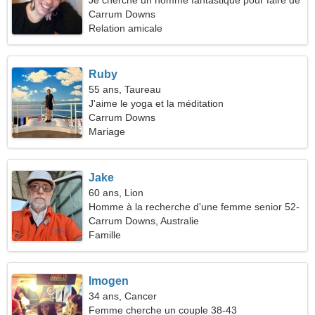
Je cherche un homme fantastique pour faire de
la randonnée ensemble
Carrum Downs
Relation amicale
Ruby
55 ans, Taureau
J'aime le yoga et la méditation
Carrum Downs
Mariage
Jake
60 ans, Lion
Homme à la recherche d'une femme senior 52-
56
Carrum Downs, Australie
Famille
Imogen
34 ans, Cancer
Femme cherche un couple 38-43