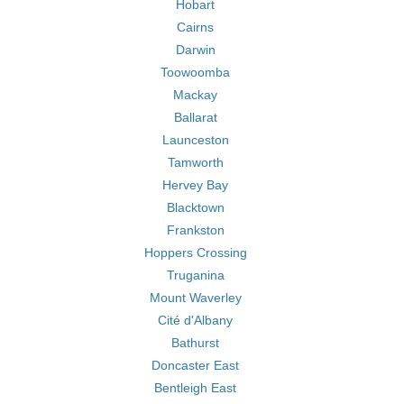
Hobart
Cairns
Darwin
Toowoomba
Mackay
Ballarat
Launceston
Tamworth
Hervey Bay
Blacktown
Frankston
Hoppers Crossing
Truganina
Mount Waverley
Cité d'Albany
Bathurst
Doncaster East
Bentleigh East