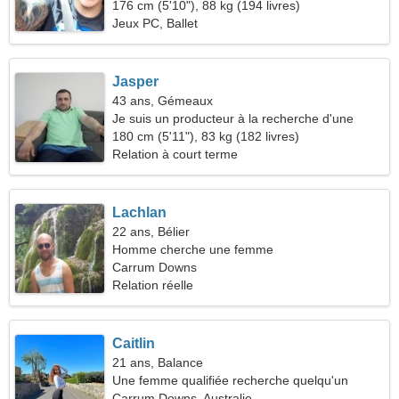
176 cm (5'10"), 88 kg (194 livres)
Jeux PC, Ballet
Jasper
43 ans, Gémeaux
Je suis un producteur à la recherche d'une
femme pleine d'esprit
180 cm (5'11"), 83 kg (182 livres)
Relation à court terme
Lachlan
22 ans, Bélier
Homme cherche une femme
Carrum Downs
Relation réelle
Caitlin
21 ans, Balance
Une femme qualifiée recherche quelqu'un
comme vous
Carrum Downs, Australie