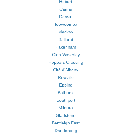
Hobart
Cairns
Darwin
Toowoomba
Mackay
Ballarat
Pakenham
Glen Waverley
Hoppers Crossing
Cité d'Albany
Rowville
Epping
Bathurst
Southport
Mildura
Gladstone
Bentleigh East
Dandenong