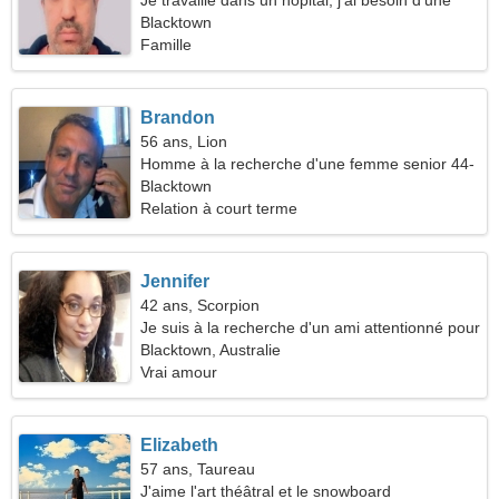
Je travaille dans un hôpital, j'ai besoin d'une
gentille femme
Blacktown
Famille
Brandon
56 ans, Lion
Homme à la recherche d'une femme senior 44-
54
Blacktown
Relation à court terme
Jennifer
42 ans, Scorpion
Je suis à la recherche d'un ami attentionné pour
un voyage commun
Blacktown, Australie
Vrai amour
Elizabeth
57 ans, Taureau
J'aime l'art théâtral et le snowboard