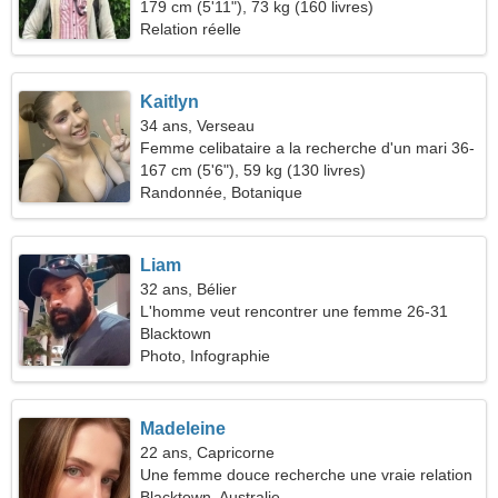
179 cm (5'11"), 73 kg (160 livres)
Relation réelle
Kaitlyn
34 ans, Verseau
Femme celibataire a la recherche d'un mari 36-
41
167 cm (5'6"), 59 kg (130 livres)
Randonnée, Botanique
Liam
32 ans, Bélier
L'homme veut rencontrer une femme 26-31
Blacktown
Photo, Infographie
Madeleine
22 ans, Capricorne
Une femme douce recherche une vraie relation
Blacktown, Australie