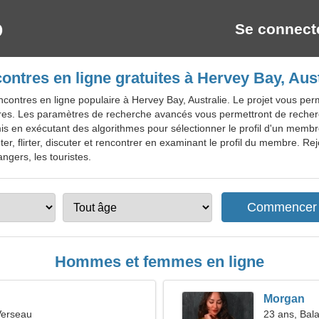
Se connect
ontres en ligne gratuites à Hervey Bay, Aust
contres en ligne populaire à Hervey Bay, Australie. Le projet vous pe
 filtres. Les paramètres de recherche avancés vous permettront de reche
 en exécutant des algorithmes pour sélectionner le profil d'un membre
er, flirter, discuter et rencontrer en examinant le profil du membre. Rej
ngers, les touristes.
Hommes et femmes en ligne
Morgan
Verseau
23 ans, Bal