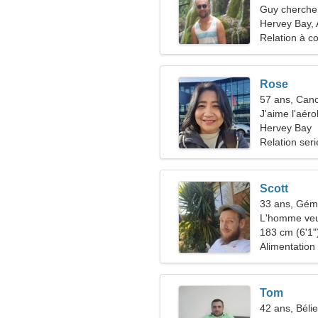
Guy cherche 
Hervey Bay, 
Relation à c
Rose
57 ans, Can
J'aime l'aéro
Hervey Bay
Relation ser
Scott
33 ans, Gé
L'homme veu
183 cm (6'1")
Alimentation
Tom
42 ans, Bélie