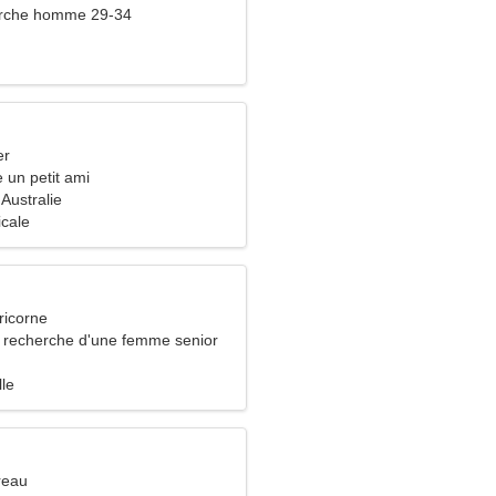
rche homme 29-34
er
e un petit ami
Australie
icale
ricorne
recherche d'une femme senior
lle
reau