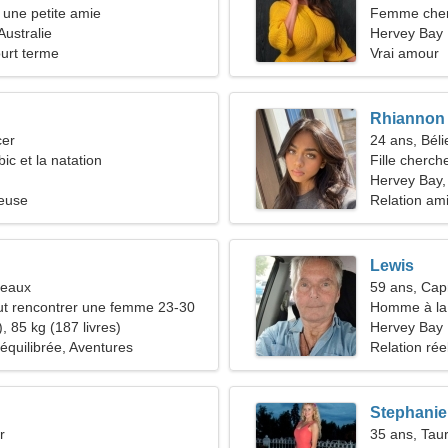
une petite amie
Femme che
Australie
Hervey Bay
ourt terme
Vrai amour
Rhiannon
cer
24 ans, Béli
bic et la natation
Fille cherch
Hervey Bay, 
ieuse
Relation am
Lewis
meaux
59 ans, Cap
t rencontrer une femme 23-30
Homme à la 
, 85 kg (187 livres)
Hervey Bay
 équilibrée, Aventures
Relation rée
Stephanie
r
35 ans, Tau