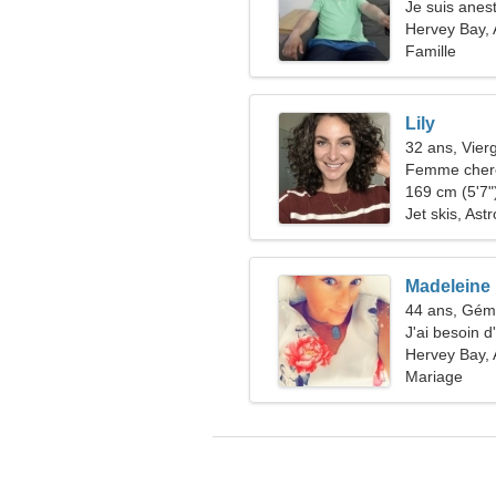
Je suis anes
sincère
Hervey Bay, 
Famille
Lily
32 ans, Vier
Femme cherc
169 cm (5'7")
Jet skis, Ast
Madeleine
44 ans, Gé
J'ai besoin 
Hervey Bay, 
Mariage