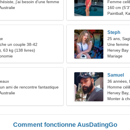
thésiste, j'ai besoin d'une femme
Femme celib
Australie
160 cm (5'3"
Paintball, K
Steph
ge
25 ans, Sagi
he un couple 38-42
Une femme o
, 63 kg (138 livres)
amoureuse
Hervey Bay
ronomie
Mariage
Samuel
meaux
36 années, 
d'un ami de rencontre fantastique
Homme céli
Australie
Hervey Bay, 
Monter à che
Comment fonctionne AusDatingGo