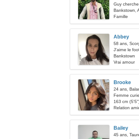
Guy cherche 
Bankstown, A
Famille
Abbey
58 ans, Scor
J'aime le foo
Bankstown
Vrai amour
Brooke
24 ans, Bala
Femme curie
163 cm (5'5")
Relation ami
Bailey
45 ans, Tau