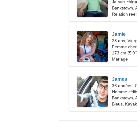
Je suis chiru
passionnée
Bankstown, A
Relation réel
Jamie
23 ans, Vier
Femme cher
173 cm (5'9")
Mariage
James
36 années,
Homme célib
Bankstown, A
Bleus, Kayak