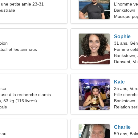
une petite amie 23-31
L'homme ve
ustralie
Bankstown
Musique pop
Sophie
pion
31 ans, Gé
tball et les animaux
Femme celib
34-38
Bankstown, 
Dansant, Vo
Kate
nce
25 ans, Ver
use à la recherche d'amis
Fille cherch
, 53 kg (116 livres)
Bankstown
cale
Relation ser
Charlie
reau
59 ans, Bal