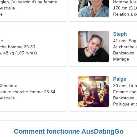
rgien, j'ai besoin d'une femme
Homme à la 
ustralie
48-55
176 cm (5'10
le
Relation à c
Steph
ge
41 ans, Sagi
che homme 29-30
Je cherche
, 48 kg (105 livres)
ensemble
Bankstown
Mariage
Paige
 Gémeaux
30 ans, Lion
ataire cherche femme 25-34
Femme cher
ustralie
Bankstown, 
Politique et
nature
Comment fonctionne AusDatingGo