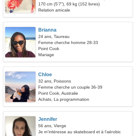
voyage commun
170 cm (5'7"), 69 kg (152 livres)
Relation amicale
Brianna
24 ans, Taureau
Femme cherche homme 28-33
Point Cook
Mariage
Chloe
32 ans, Poissons
Femme cherche un couple 36-39
Point Cook, Australie
Achats, La programmation
Jennifer
56 ans, Vierge
Je m'intéresse au skateboard et à l'aérobic