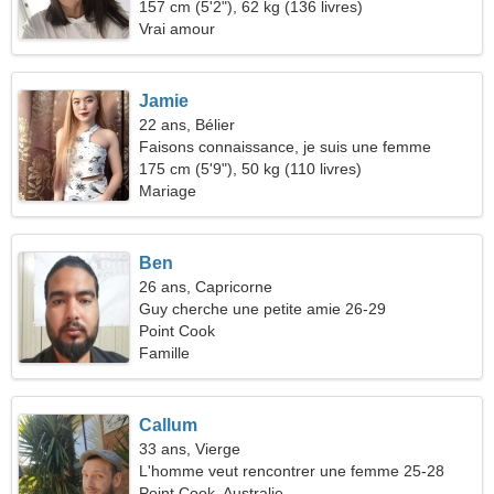
157 cm (5'2"), 62 kg (136 livres)
Vrai amour
Jamie
22 ans, Bélier
Faisons connaissance, je suis une femme
charmante
175 cm (5'9"), 50 kg (110 livres)
Mariage
Ben
26 ans, Capricorne
Guy cherche une petite amie 26-29
Point Cook
Famille
Callum
33 ans, Vierge
L'homme veut rencontrer une femme 25-28
Point Cook, Australie