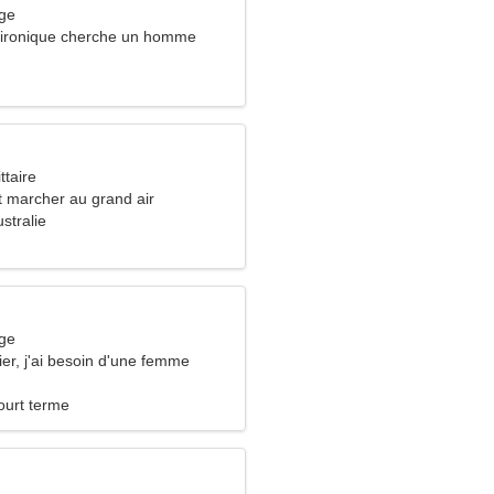
rge
ironique cherche un homme
ttaire
et marcher au grand air
ustralie
rge
cier, j'ai besoin d'une femme
e
ourt terme