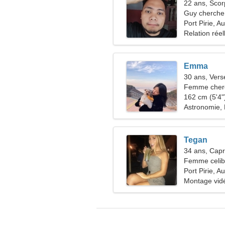
22 ans, Scor
Guy cherche 
Port Pirie, Au
Relation réel
Emma
30 ans, Ver
Femme cherc
162 cm (5'4")
Astronomie, 
Tegan
34 ans, Capr
Femme celiba
Port Pirie, Au
Montage vid