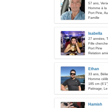
57 ans, Ver
Homme à la 
Port Pirie, Au
Famille
Isabella
27 années, 
Fille cherche
Port Pirie
Relation ami
Ethan
33 ans, Bélie
Homme célib
185 cm (6'1")
Patinage, Le
Hamish