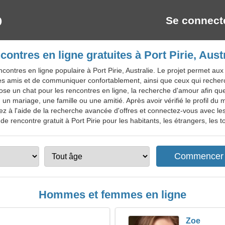
Se connect
ontres en ligne gratuites à Port Pirie, Aust
ontres en ligne populaire à Port Pirie, Australie. Le projet permet aux
e des amis et de communiquer confortablement, ainsi que ceux qui recher
ose un chat pour les rencontres en ligne, la recherche d'amour afin que 
 un mariage, une famille ou une amitié. Après avoir vérifié le profil d
hez à l'aide de la recherche avancée d'offres et connectez-vous avec
de rencontre gratuit à Port Pirie pour les habitants, les étrangers, les to
Hommes et femmes en ligne
Zoe