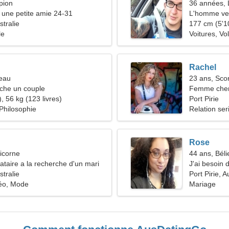
pion
36 années, 
une petite amie 24-31
L'homme ve
stralie
177 cm (5'10
le
Voitures, Vol
Rachel
seau
23 ans, Sco
he un couple
Femme che
, 56 kg (123 livres)
Port Pirie
Philosophie
Relation ser
Rose
icorne
44 ans, Béli
taire a la recherche d'un mari
J'ai besoin
stralie
danser ens
Port Pirie, A
éo, Mode
Mariage