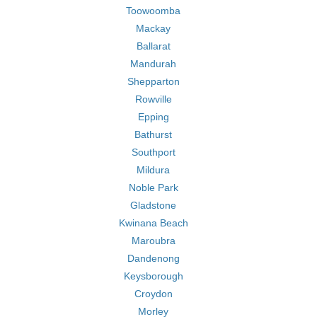
Toowoomba
Mackay
Ballarat
Mandurah
Shepparton
Rowville
Epping
Bathurst
Southport
Mildura
Noble Park
Gladstone
Kwinana Beach
Maroubra
Dandenong
Keysborough
Croydon
Morley