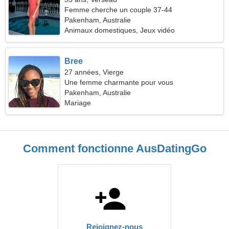
Femme cherche un couple 37-44
Pakenham, Australie
Animaux domestiques, Jeux vidéo
Bree
27 années, Vierge
Une femme charmante pour vous
Pakenham, Australie
Mariage
Comment fonctionne AusDatingGo
Rejoignez-nous