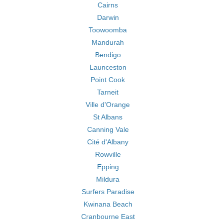
Cairns
Darwin
Toowoomba
Mandurah
Bendigo
Launceston
Point Cook
Tarneit
Ville d'Orange
St Albans
Canning Vale
Cité d'Albany
Rowville
Epping
Mildura
Surfers Paradise
Kwinana Beach
Cranbourne East