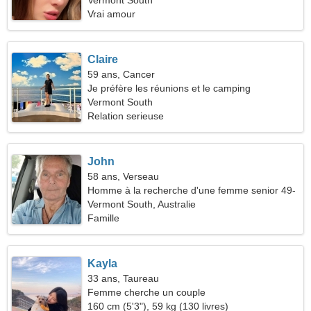
comme vous
Vermont South
Vrai amour
Claire
59 ans, Cancer
Je préfère les réunions et le camping
Vermont South
Relation serieuse
John
58 ans, Verseau
Homme à la recherche d'une femme senior 49-
53
Vermont South, Australie
Famille
Kayla
33 ans, Taureau
Femme cherche un couple
160 cm (5'3"), 59 kg (130 livres)