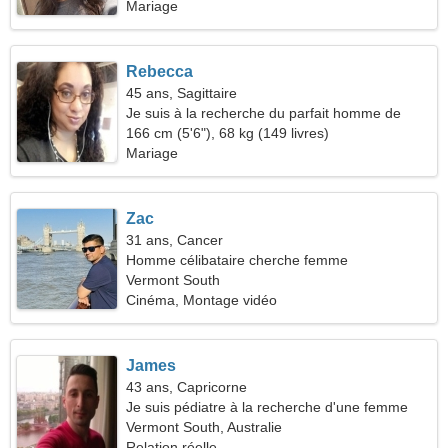
Mariage
Rebecca
45 ans, Sagittaire
Je suis à la recherche du parfait homme de
voyage
166 cm (5'6"), 68 kg (149 livres)
Mariage
Zac
31 ans, Cancer
Homme célibataire cherche femme
Vermont South
Cinéma, Montage vidéo
James
43 ans, Capricorne
Je suis pédiatre à la recherche d'une femme
passionnée
Vermont South, Australie
Relation réelle