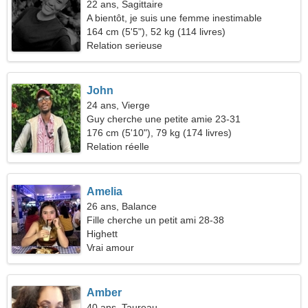
22 ans, Sagittaire
A bientôt, je suis une femme inestimable
164 cm (5'5"), 52 kg (114 livres)
Relation serieuse
John
24 ans, Vierge
Guy cherche une petite amie 23-31
176 cm (5'10"), 79 kg (174 livres)
Relation réelle
Amelia
26 ans, Balance
Fille cherche un petit ami 28-38
Highett
Vrai amour
Amber
40 ans, Taureau