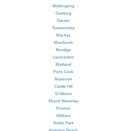
Wollongong
Geelong
Darwin
Toowoomba
Mackay
Mandurah
Bendigo
Launceston
Maitland
Point Cook
Reservoir
Castle Hill
St Albans
Mount Waverley
Preston
Mildura
Noble Park
Kwinana Beach