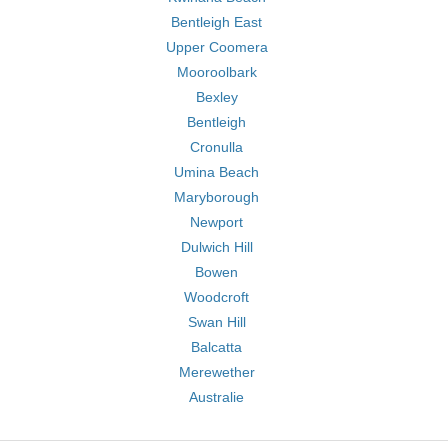
Bentleigh East
Upper Coomera
Mooroolbark
Bexley
Bentleigh
Cronulla
Umina Beach
Maryborough
Newport
Dulwich Hill
Bowen
Woodcroft
Swan Hill
Balcatta
Merewether
Australie