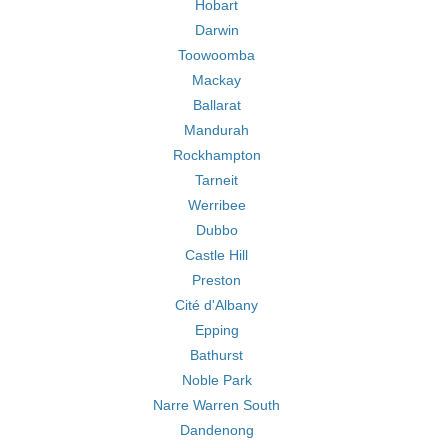
Hobart
Darwin
Toowoomba
Mackay
Ballarat
Mandurah
Rockhampton
Tarneit
Werribee
Dubbo
Castle Hill
Preston
Cité d'Albany
Epping
Bathurst
Noble Park
Narre Warren South
Dandenong