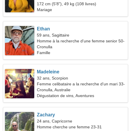
durable
172 cm (5'8"), 49 kg (108 livres)
Mariage
Ethan
59 ans, Sagittaire
Homme à la recherche d'une femme senior 50-
56
Cronulla
Famille
Madeleine
32 ans, Scorpion
Femme celibataire a la recherche d'un mari 33-
43
Cronulla, Australie
Dégustation de vins, Aventures
Zachary
24 ans, Capricorne
Homme cherche une femme 23-31